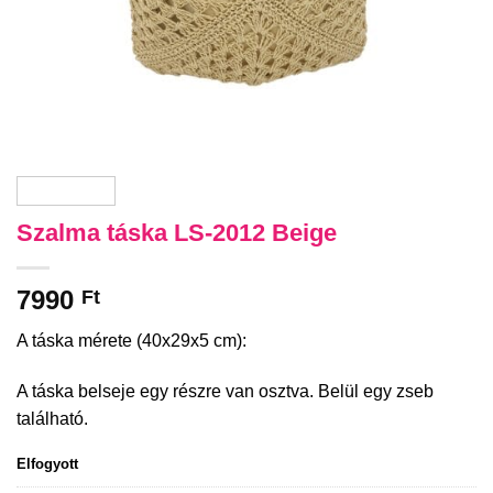
Szalma táska LS-2012 Beige
7990
Ft
A táska mérete (40x29x5 cm):
A táska belseje egy részre van osztva. Belül egy zseb
található.
Elfogyott