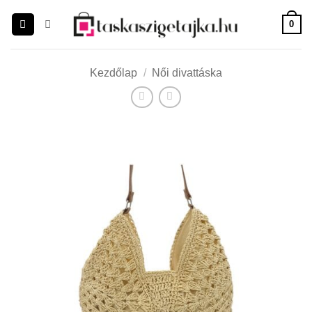
Skip
0
to
content
Kezdőlap
/
Női divattáska