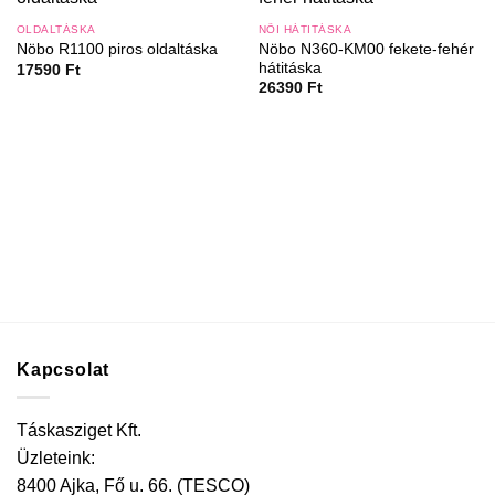
OLDALTÁSKA
NŐI HÁTITÁSKA
Nöbo N360-KM00 fekete-fehér
Nöbo R1100 piros oldaltáska
hátitáska
17590
Ft
26390
Ft
Kapcsolat
Táskasziget Kft.
Üzleteink:
8400 Ajka, Fő u. 66. (TESCO)