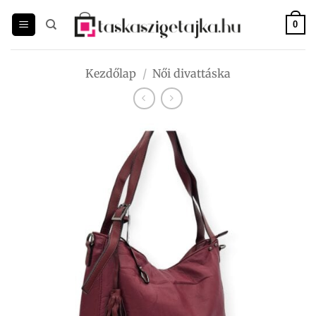
Skip
to
0
content
Kezdőlap
/
Női divattáska