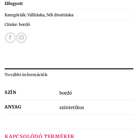
Elfogyott
Kategóriák:
Válltáska
,
Női divattáska
Címke:
bordó
További információk
SZÍN
bordó
ANYAG
szintetikus
KAPCSOLÓDÓ TERMÉKEK