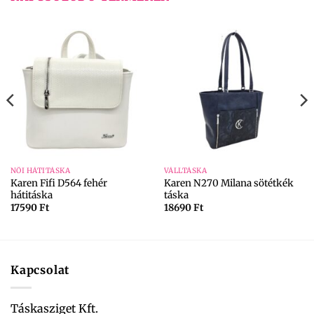
NŐI HÁTITÁSKA
VÁLLTÁSKA
Karen Fifi D564 fehér
Karen N270 Milana sötétkék
hátitáska
táska
17590
Ft
18690
Ft
Kapcsolat
Táskasziget Kft.