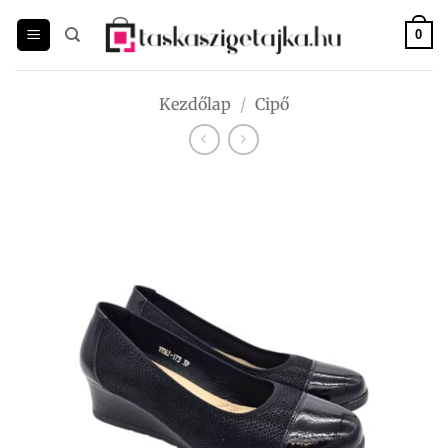
Skip
to
0
content
Kezdőlap
/
Cipő