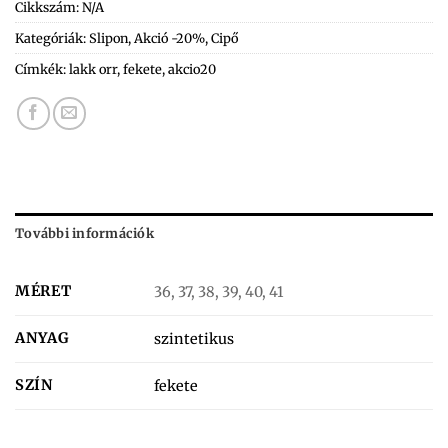
Cikkszám:
N/A
Kategóriák:
Slipon
,
Akció -20%
,
Cipő
Címkék:
lakk orr
,
fekete
,
akcio20
További információk
MÉRET
36, 37, 38, 39, 40, 41
ANYAG
szintetikus
SZÍN
fekete