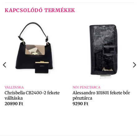
KAPCSOLÓDÓ TERMÉKEK
VÁLLTÁSKA
NŐI PÉNZTÁRCA
Chrisbella CB2400-2 fekete
Alessandro 101801 fekete bőr
válltáska
pénztárca
20890
Ft
9290
Ft