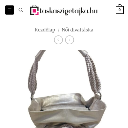
Skip
to
0
content
Kezdőlap
/
Női divattáska