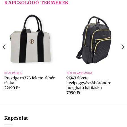
KAPCSOLÓDÓ TERMÉKEK
KÉZITÁSKA
NŐI DIVATTÁSKA
Prestige m373 fekete-fehér
91943 fekete
táska
kézipoggyász&bőröndre
húzgható hátitáska
22190
Ft
7990
Ft
Kapcsolat